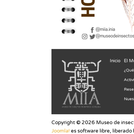
Inicio
El M
¿Qué
Acti
Rese
Nuest
Copyright © 2026 Museo de insecto
Joomla!
es software libre, liberado 