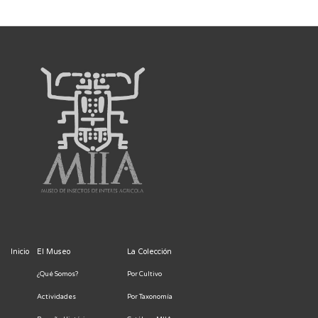
Inicio
El Museo
La Colección
¿Qué Somos?
Por Cultivo
Actividades
Por Taxonomía