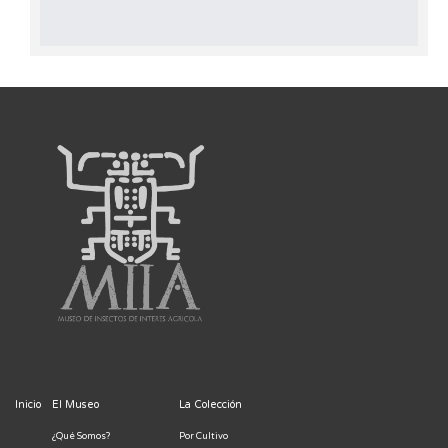
Inicio
El Museo
La Colección
¿Qué Somos?
Por Cultivo